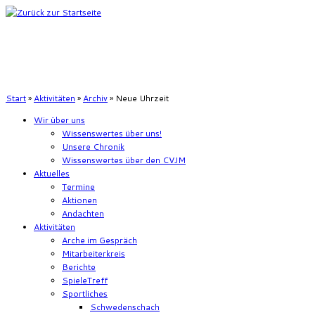
Zum
Inhalt
springen
Start
»
Aktivitäten
»
Archiv
»
Neue Uhrzeit
Wir über uns
Wissenswertes über uns!
Unsere Chronik
Wissenswertes über den CVJM
Aktuelles
Termine
Aktionen
Andachten
Aktivitäten
Arche im Gespräch
Mitarbeiterkreis
Berichte
SpieleTreff
Sportliches
Schwedenschach